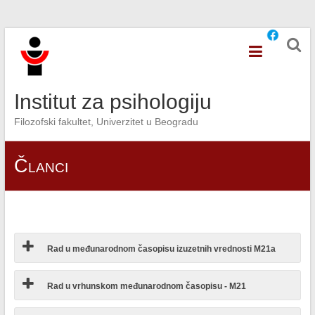
Skip
to
content
Institut za psihologiju
Filozofski fakultet, Univerzitet u Beogradu
Članci
Rad u međunarodnom časopisu izuzetnih vrednosti M21a
Rad u vrhunskom međunarodnom časopisu - M21